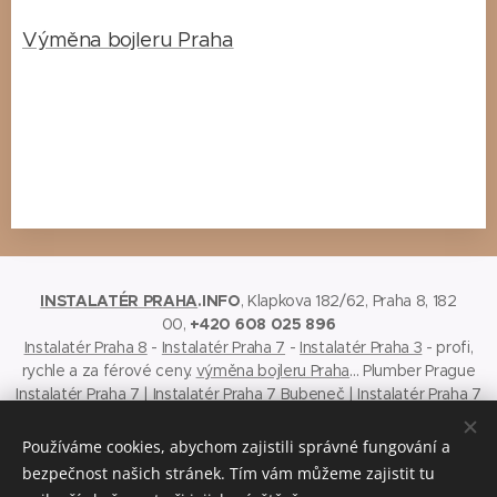
Výměna bojleru Praha
INSTALATÉR PRAHA
.INFO
, Klapkova 182/62, Praha 8, 182
00,
+420 608 025 896
Instalatér Praha 8
-
Instalatér Praha 7
-
Instalatér Praha 3
- profi,
rychle a za férové ceny.
výměna bojleru Praha
...
Plumber Prague
Instalatér Praha 7
|
Instalatér Praha 7 Bubeneč
|
Instalatér Praha 7
Holešovice
|
Instalatér Praha 7 Troja
|
Instalatér Praha 7 Libeň
|
Instalatér Praha 8
|
Instalatér Praha 8 Karlín
|
Instalatér Praha 8
Používáme cookies, abychom zajistili správné fungování a
Kobylisy
|
Instalatér Praha 8 Ďáblice
|
Instalatér Praha 8 Bohnice
|
bezpečnost našich stránek. Tím vám můžeme zajistit tu
Instalatér Praha 8 Čimice
|
Instalatér Praha 8 Libeň
|
Instalatér